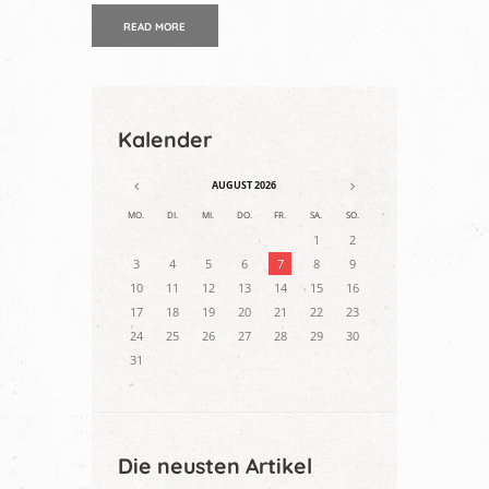
READ MORE
Kalender
AUGUST
2026
MO.
DI.
MI.
DO.
FR.
SA.
SO.
1
2
3
4
5
6
7
8
9
10
11
12
13
14
15
16
17
18
19
20
21
22
23
24
25
26
27
28
29
30
31
Die neusten Artikel