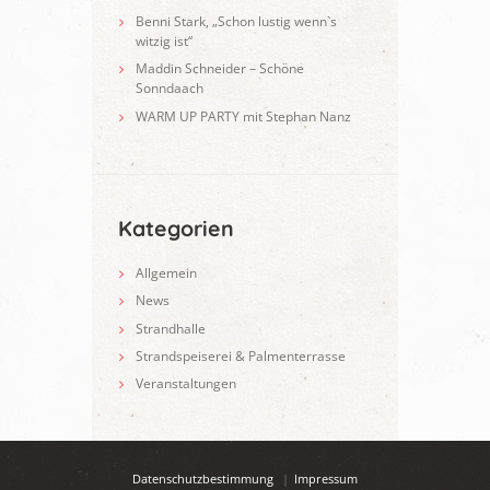
Benni Stark, „Schon lustig wenn`s
witzig ist“
Maddin Schneider – Schöne
Sonndaach
WARM UP PARTY mit Stephan Nanz
Kategorien
Allgemein
News
Strandhalle
Strandspeiserei & Palmenterrasse
Veranstaltungen
Datenschutzbestimmung
Impressum