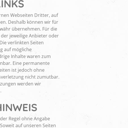
INKS
rnen Webseiten Dritter, auf
ben. Deshalb können wir für
ewähr übernehmen. Für die
s der jeweilige Anbieter oder
Die verlinkten Seiten
g auf mögliche
drige Inhalte waren zum
ennbar. Eine permanente
Seiten ist jedoch ohne
sverletzung nicht zumutbar.
tzungen werden wir
.
INWEIS
n der Regel ohne Angabe
Soweit auf unseren Seiten