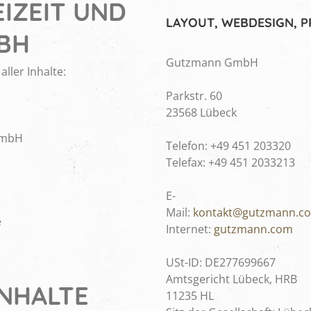
IZEIT UND
LAYOUT, WEBDESIGN,
BH
Gutzmann GmbH
aller Inhalte:
Parkstr. 60
23568 Lübeck
GmbH
Telefon: +49 451 203320
Telefax: +49 451 2033213
E-
Mail:
kontakt@gutzmann.c
e
Internet:
gutzmann.com
USt-ID: DE277699667
Amtsgericht Lübeck, HRB
INHALTE
11235 HL