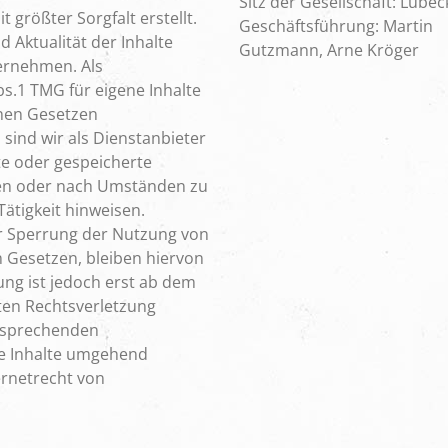
Sitz der Gesellschaft: Lübec
 größter Sorgfalt erstellt.
Geschäftsführung: Martin
nd Aktualität der Inhalte
Gutzmann, Arne Kröger
ernehmen. Als
bs.1 TMG für eigene Inhalte
inen Gesetzen
 sind wir als Dienstanbieter
lte oder gespeicherte
en oder nach Umständen zu
Tätigkeit hinweisen.
r Sperrung der Nutzung von
 Gesetzen, bleiben hiervon
ung ist jedoch erst ab dem
ten Rechtsverletzung
tsprechenden
se Inhalte umgehend
ernetrecht von