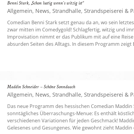
Benni Stark, „Schon lustig wenn`s witzig ist“
Allgemein
,
News
,
Strandhalle
,
Strandspeiserei & 
Veranstaltungen
Comedian Benni Stark setzt genau da an, wo sein letzt
zwar mitten im Comedygold! Schlagfertig, witzig und imm
Improvisation nimmt er das Publikum mit auf eine Reise
absurden Seiten des Alltags. In diesem Programm zeigt B
ist er der
Maddin Schneider – Schöne Sonndaach
Allgemein
,
News
,
Strandhalle
,
Strandspeiserei & 
Veranstaltungen
Das neue Programm des hessischen Comedian Maddin Sc
sonntägliches Überraschungs-Menue: Es enthält köstlic
verschiedenen Variationen für jeden Geschmack! Maddi
Gelesenes und Gesungenes. Wie gewohnt zieht Maddin d