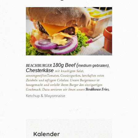
180g Beef (
BEACHBURGER
medium gebraten),
Chesterkäse
mit knackigem Salat,
sonnengereiftenTomaten, Gewürzgurken, herzhaften roten
Zwiebeln und saftigem Coleslaw. Unsere Burgersauce ist
hausgemacht und verleiht ihrem Burger den einzigartigen
Geschmack. Dazu servieren wir ihnen unsere
Steakhouse Fries,
Ketchup & Mayonnaise
Kalender