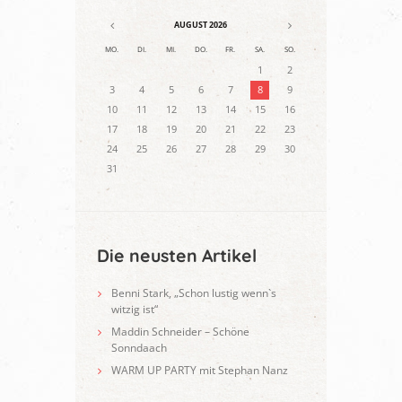
AUGUST
2026
MO.
DI.
MI.
DO.
FR.
SA.
SO.
1
2
3
4
5
6
7
8
9
10
11
12
13
14
15
16
17
18
19
20
21
22
23
24
25
26
27
28
29
30
31
Die neusten Artikel
Benni Stark, „Schon lustig wenn`s
witzig ist“
Maddin Schneider – Schöne
Sonndaach
WARM UP PARTY mit Stephan Nanz