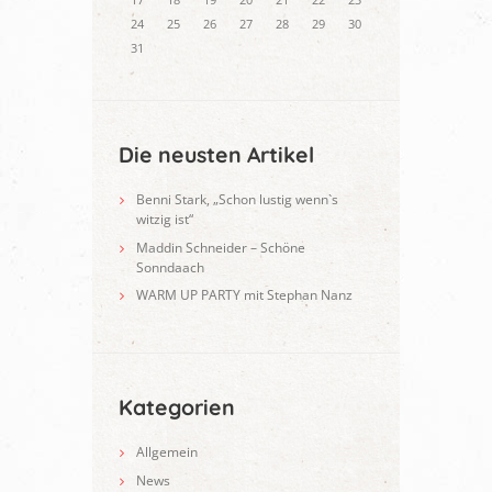
24
25
26
27
28
29
30
31
Die neusten Artikel
Benni Stark, „Schon lustig wenn`s
witzig ist“
Maddin Schneider – Schöne
Sonndaach
WARM UP PARTY mit Stephan Nanz
Kategorien
Allgemein
News