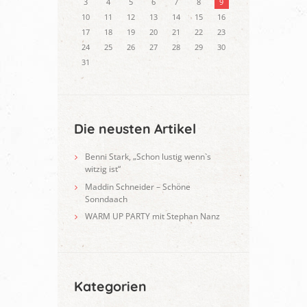
3
4
5
6
7
8
9
10
11
12
13
14
15
16
17
18
19
20
21
22
23
24
25
26
27
28
29
30
31
Die neusten Artikel
Benni Stark, „Schon lustig wenn`s
witzig ist“
Maddin Schneider – Schöne
Sonndaach
WARM UP PARTY mit Stephan Nanz
Kategorien