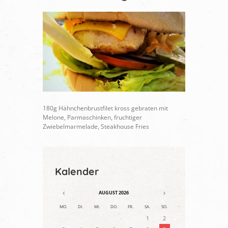
180g Hähnchenbrustfilet kross gebraten mit
Melone, Parmaschinken, fruchtiger
Zwiebelmarmelade, Steakhouse Fries
Kalender
AUGUST
2026
MO.
DI.
MI.
DO.
FR.
SA.
SO.
1
2