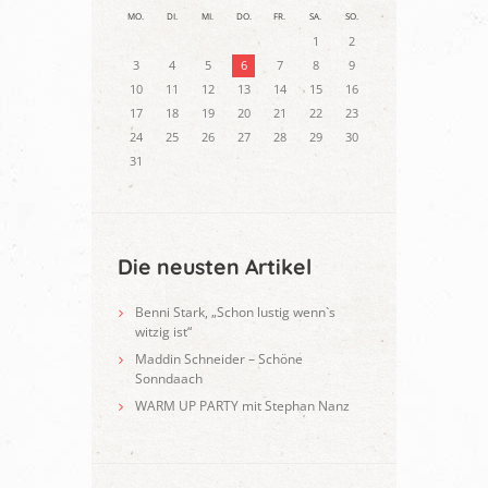
MO.
DI.
MI.
DO.
FR.
SA.
SO.
1
2
3
4
5
6
7
8
9
10
11
12
13
14
15
16
17
18
19
20
21
22
23
24
25
26
27
28
29
30
31
Die neusten Artikel
Benni Stark, „Schon lustig wenn`s
witzig ist“
Maddin Schneider – Schöne
Sonndaach
WARM UP PARTY mit Stephan Nanz